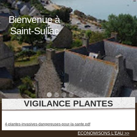
Bienvenue à
Saint-Suliac
VIGILANCE PLANTES
4-plantes-invasives-dangereuses-pour-la-sante.pdf
ECONOMISONS L'EAU >>