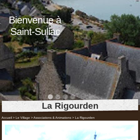
Bienvenue à
Saint-Suliac
La Rigourden
Accueil
>
Le Village
>
Associations & Animations
>
La Rigourden