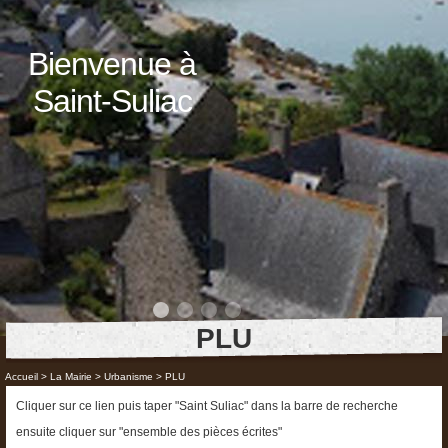
Bienvenue à
Saint-Suliac
PLU
Accueil
>
La Mairie
>
Urbanisme
>
PLU
Cliquer sur ce lien puis taper "Saint Suliac" dans la barre de recherche
ensuite cliquer sur "ensemble des pièces écrites"