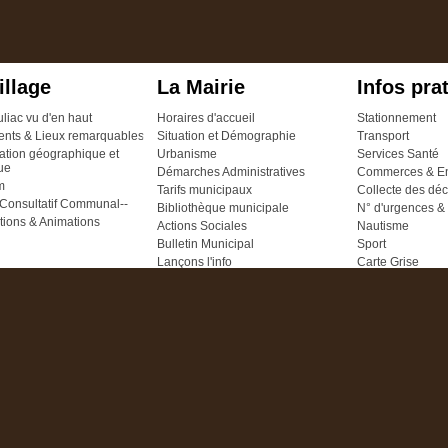
illage
La Mairie
Infos pra
uliac vu d'en haut
Horaires d'accueil
Stationnement
nts & Lieux remarquables
Situation et Démographie
Transport
ation géographique et
Urbanisme
Services Santé
que
Démarches Administratives
Commerces & En
m
Tarifs municipaux
Collecte des dé
Consultatif Communal--
Bibliothèque municipale
N° d'urgences & 
tions & Animations
Actions Sociales
Nautisme
Bulletin Municipal
Sport
Lançons l'info
Carte Grise
Cimetière
COLLECTE DE 
Délibérations 2026
Enfance 
Délibérations 2025
Délibérations 2024
Cantine
Délibérations 2023
SIVU Animation
Délibérations 2022
Terrain Multispor
Déliberations 2021
Ecole
Délibérations 2014 2020
Garderie
Mise en demeure
ENQUETE PETI
Etude mobilité
AGGLO