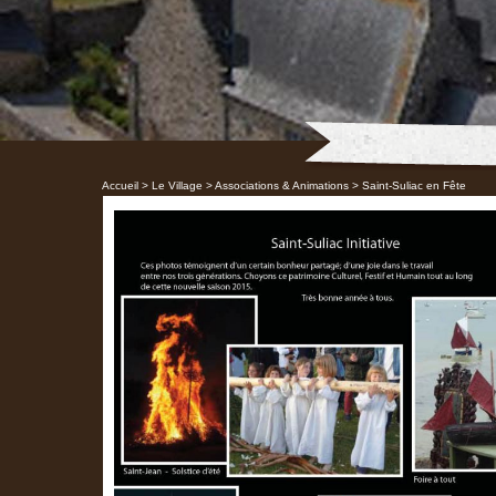
Accueil
>
Le Village
>
Associations & Animations
>
Saint-Suliac en Fête