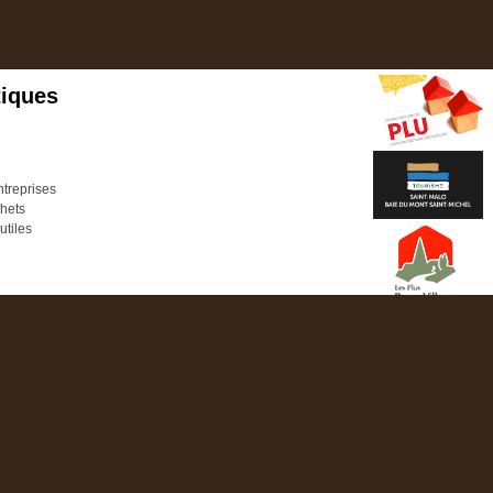
tiques
treprises
chets
utiles
SANG
& Jeunesse
ts
TE ENFANCE