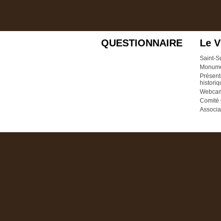
QUESTIONNAIRE
Le V
Saint-S
Monume
Présent
histori
Webca
Comité 
Associa