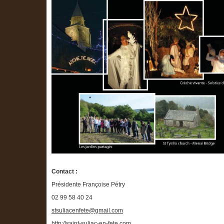
Contact :
Présidente Françoise Pétry
02 99 58 40 24
stsuliacenfete@gmail.com
http://saint-suliac-en-fete.com